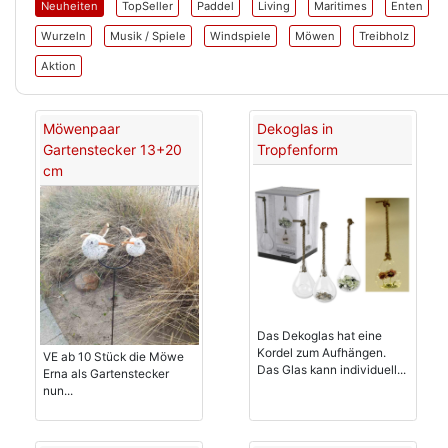
Neuheiten
TopSeller
Paddel
Living
Maritimes
Enten
Wurzeln
Musik / Spiele
Windspiele
Möwen
Treibholz
Aktion
Möwenpaar
Dekoglas in
Gartenstecker 13+20
Tropfenform
cm
Das Dekoglas hat eine
Kordel zum Aufhängen.
VE ab 10 Stück die Möwe
Das Glas kann individuell...
Erna als Gartenstecker
nun...